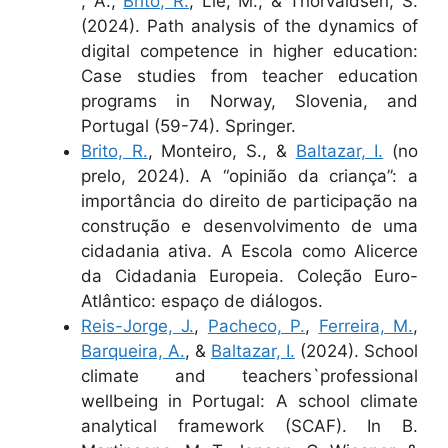
, A.,
Brito, R.
, Lie, M., & Thorvaldsen, S.
(2024). Path analysis of the dynamics of
digital competence in higher education:
Case studies from teacher education
programs in Norway, Slovenia, and
Portugal (59-74). Springer.
Brito, R.
, Monteiro, S., &
Baltazar, I.
(no
prelo, 2024). A “opinião da criança”: a
importância do direito de participação na
construção e desenvolvimento de uma
cidadania ativa. A Escola como Alicerce
da Cidadania Europeia. Coleção Euro-
Atlântico: espaço de diálogos.
Reis-Jorge, J.
,
Pacheco, P.
,
Ferreira, M.
,
Barqueira, A.
, &
Baltazar, I.
(2024). School
climate and teachers`professional
wellbeing in Portugal: A school climate
analytical framework (SCAF). In B.