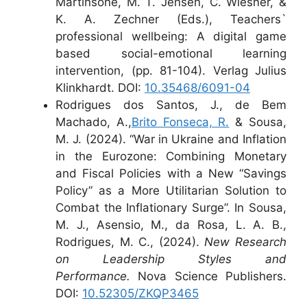
Martinsone, M. T. Jensen, C. Wiesner, &
K. A. Zechner (Eds.), Teachers`
professional wellbeing: A digital game
based social-emotional learning
intervention, (pp. 81-104). Verlag Julius
Klinkhardt. DOI:
10.35468/6091-04
Rodrigues dos Santos, J., de Bem
Machado, A.,
Brito Fonseca, R.
& Sousa,
M. J. (2024). “War in Ukraine and Inflation
in the Eurozone: Combining Monetary
and Fiscal Policies with a New “Savings
Policy” as a More Utilitarian Solution to
Combat the Inflationary Surge”. In Sousa,
M. J., Asensio, M., da Rosa, L. A. B.,
Rodrigues, M. C., (2024).
New Research
on Leadership Styles and
Performance.
Nova Science Publishers.
DOI:
10.52305/ZKQP3465