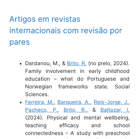
Artigos em revistas
internacionais com revisão por
pares
Dardanou, M., &
Brito, R.
(no prelo, 2024).
Family involvement in early childhood
education – what do Portuguese and
Norwegian frameworks state. Social
Sciences.
Ferreira, M.
,
Barqueira, A.
,
Reis-Jorge, J.
,
Pacheco, P.
,
Brito, R.
, &
Baltazar, I.
(2024). Physical and mental wellbeing,
teaching efficacy and school
connectedness – A study with preschool